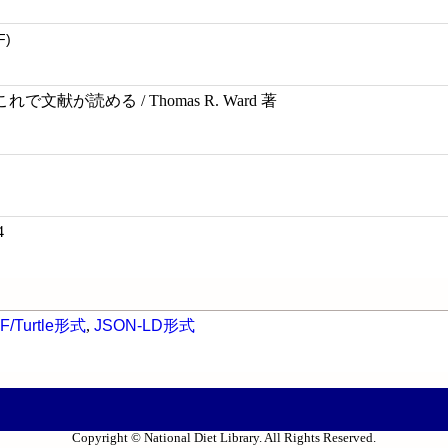
F)
で文献が読める / Thomas R. Ward 著
4
F/Turtle形式
,
JSON-LD形式
Copyright © National Diet Library. All Rights Reserved.