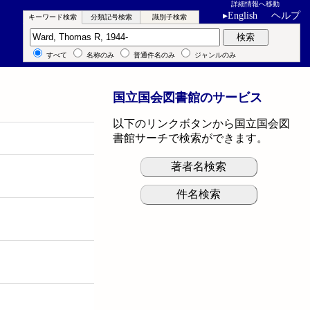
詳細情報へ移動
▸
English
ヘルプ
キーワード検索
分類記号検索
識別子検索
キーワード検索
検索
すべて
名称のみ
普通件名のみ
ジャンルのみ
国立国会図書館のサービス
以下のリンクボタンから国立国会図
書館サーチで検索ができます。
著者名検索
件名検索