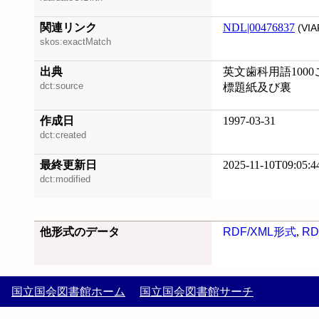
関連リンク
NDL|00476837
(VIA
skos:exactMatch
出典
英文歯科用語1000これ
dct:source
標題紙及び裏
作成日
1997-03-31
dct:created
最終更新日
2025-11-10T09:05:4
dct:modified
他形式のデータ
RDF/XML形式
,
RD
国立国会図書館ホーム
国立国会図書館サーチ