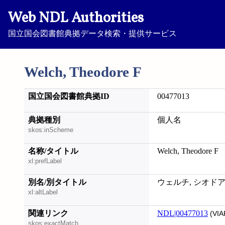
Web NDL Authorities
国立国会図書館典拠データ検索・提供サービス
Welch, Theodore F
国立国会図書館典拠ID
00477013
典拠種別
個人名
skos:inScheme
名称/タイトル
Welch, Theodore F
xl:prefLabel
別名/別タイトル
ウェルチ, シオドア
xl:altLabel
関連リンク
NDL|00477013
(VIA
skos:exactMatch