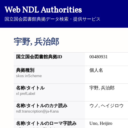
Web NDL Authorities
国立国会図書館典拠データ検索・提供サービス
宇野, 兵治郎
国立国会図書館典拠ID
00480931
典拠種別
個人名
skos:inScheme
名称/タイトル
宇野, 兵治郎
xl:prefLabel
名称/タイトルのカナ読み
ウノ, ヘイジロウ
ndl:transcription@ja-Kana
名称/タイトルのローマ字読み
Uno, Heijiro