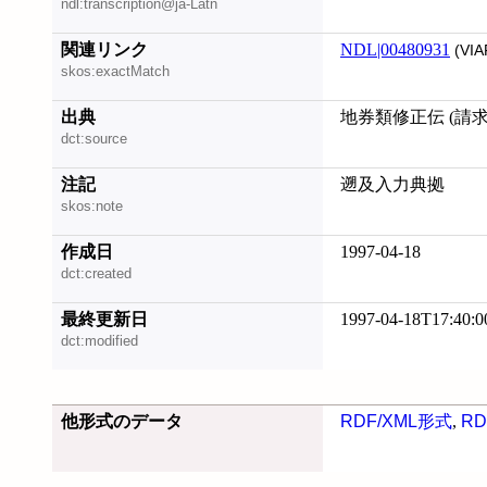
ndl:transcription@ja-Latn
関連リンク
NDL|00480931
(VIA
skos:exactMatch
出典
地券類修正伝 (請求記号
dct:source
注記
遡及入力典拠
skos:note
作成日
1997-04-18
dct:created
最終更新日
1997-04-18T17:40:0
dct:modified
他形式のデータ
RDF/XML形式
,
RD