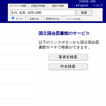
詳細情報へ移動
▸
English
ヘルプ
キーワード検索
分類記号検索
識別子検索
キーワード検索
検索
すべて
名称のみ
普通件名のみ
ジャンルのみ
国立国会図書館のサービス
以下のリンクボタンから国立国会図
書館サーチで検索ができます。
著者名検索
件名検索