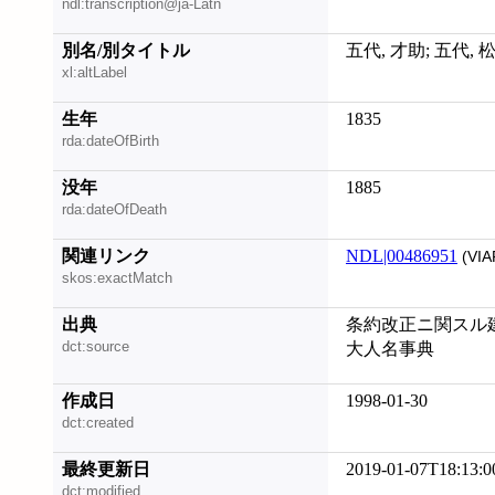
ndl:transcription@ja-Latn
別名/別タイトル
五代, 才助; 五代, 
xl:altLabel
生年
1835
rda:dateOfBirth
没年
1885
rda:dateOfDeath
関連リンク
NDL|00486951
(VIA
skos:exactMatch
出典
条約改正ニ関スル建言書
dct:source
大人名事典
作成日
1998-01-30
dct:created
最終更新日
2019-01-07T18:13:0
dct:modified