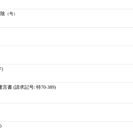
松陰
（号）
F)
 (請求記号: 特70-389)
0