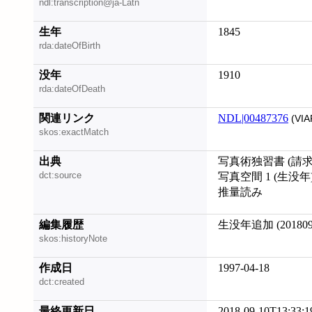
ndl:transcription@ja-Latn
生年
1845
rda:dateOfBirth
没年
1910
rda:dateOfDeath
関連リンク
NDL|00487376
(VIA
skos:exactMatch
出典
写真術独習書 (請求記号
dct:source
写真空間 1 (生没年
推量読み
編集履歴
生没年追加 (201809
skos:historyNote
作成日
1997-04-18
dct:created
最終更新日
2018-09-10T13:33:1