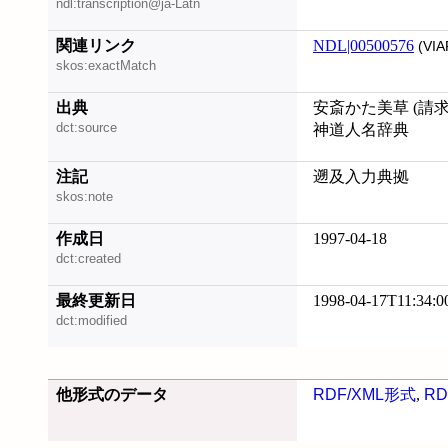
ndl:transcription@ja-Latn
関連リンク
NDL|00500576
(VIA
skos:exactMatch
出典
安斎かた美草 (請求記号
dct:source
神道人名辞典
注記
遡及入力典拠
skos:note
作成日
1997-04-18
dct:created
最終更新日
1998-04-17T11:34:0
dct:modified
他形式のデータ
RDF/XML形式
,
RD