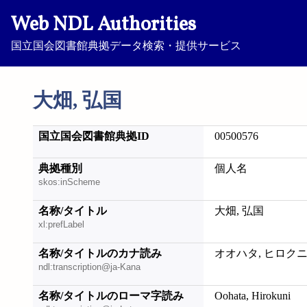
Web NDL Authorities
国立国会図書館典拠データ検索・提供サービス
大畑, 弘国
国立国会図書館典拠ID
00500576
典拠種別
個人名
skos:inScheme
名称/タイトル
大畑, 弘国
xl:prefLabel
名称/タイトルのカナ読み
オオハタ, ヒロク
ndl:transcription@ja-Kana
名称/タイトルのローマ字読み
Oohata, Hirokuni