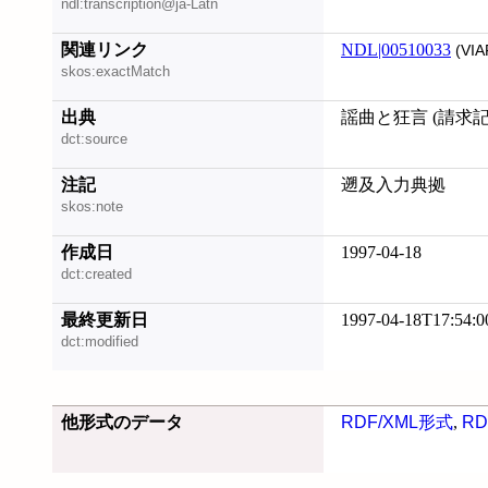
ndl:transcription@ja-Latn
関連リンク
NDL|00510033
(VIA
skos:exactMatch
出典
謡曲と狂言 (請求記号:
dct:source
注記
遡及入力典拠
skos:note
作成日
1997-04-18
dct:created
最終更新日
1997-04-18T17:54:0
dct:modified
他形式のデータ
RDF/XML形式
,
RD