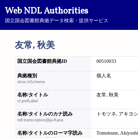
Web NDL Authorities
国立国会図書館典拠データ検索・提供サービス
友常, 秋美
国立国会図書館典拠ID
00510033
典拠種別
個人名
skos:inScheme
名称/タイトル
友常, 秋美
xl:prefLabel
名称/タイトルのカナ読み
トモツネ, アキヨ
ndl:transcription@ja-Kana
名称/タイトルのローマ字読み
Tomotsune, Akiyoshi