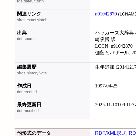
rda:dateOfBirth
関連リンク
n91042870
(LCNAME
skos:exactMatch
出典
ハッカーズ大辞典 / Eric 
dct:source
崎俊博 訳
LCCN: n91042870
伽藍とバザール, 201
編集履歴
生年追加 (20141217
skos:historyNote
作成日
1997-04-25
dct:created
最終更新日
2025-11-10T09:11:3
dct:modified
他形式のデータ
RDF/XML形式
,
RD