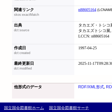
関連リンク
n88605164
(LCNAME
skos:exactMatch
出典
タカエズ・トシコ展
dct:source
タカエズトシコ展, 20
LCCN: n88605164
作成日
1997-04-25
dct:created
最終更新日
2025-11-17T09:28:3
dct:modified
他形式のデータ
RDF/XML形式
,
RD
国立国会図書館ホーム
国立国会図書館サーチ