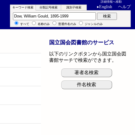
詳細情報へ移動
▸
English
ヘルプ
キーワード検索
分類記号検索
識別子検索
キーワード検索
検索
すべて
名称のみ
普通件名のみ
ジャンルのみ
国立国会図書館のサービス
以下のリンクボタンから国立国会図
書館サーチで検索ができます。
著者名検索
件名検索