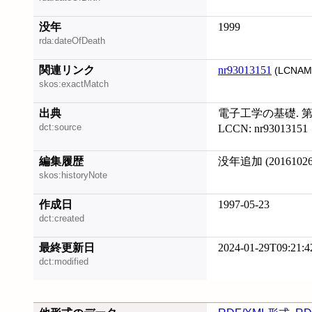
没年
1999
rda:dateOfDeath
関連リンク
nr93013151
(LCNAM
skos:exactMatch
出典
電子工学の基礎. 第1 
dct:source
LCCN: nr93013151
編集履歴
没年追加 (20161026
skos:historyNote
作成日
1997-05-23
dct:created
最終更新日
2024-01-29T09:21:4
dct:modified