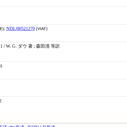
;
NDL|00521270
E)
(VIAF)
/ W. G. ダウ 著 ; 森田清 等訳
)
2