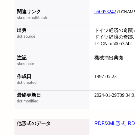
関連リンク
n50053242
(LCNAME
skos:exactMatch
出典
ドイツ経済の奇蹟 /
dct:source
ドイツ経済の奇跡, 19
LCCN: n50053242
注記
機械抽出典拠
skos:note
作成日
1997-05-23
dct:created
最終更新日
2024-01-29T09:34:0
dct:modified
他形式のデータ
RDF/XML形式
,
RD