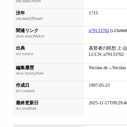
rda:dateOfBirth
没年
1715
rda:dateOfDeath
関連リンク
n79133702
(LCNAME
skos:exactMatch
出典
基督者の暝想 上 (請求
dct:source
LCCN: n79133702
編集履歴
Nicolas de→Nicolas
skos:historyNote
作成日
1997-05-23
dct:created
最終更新日
2025-11-17T09:29:4
dct:modified