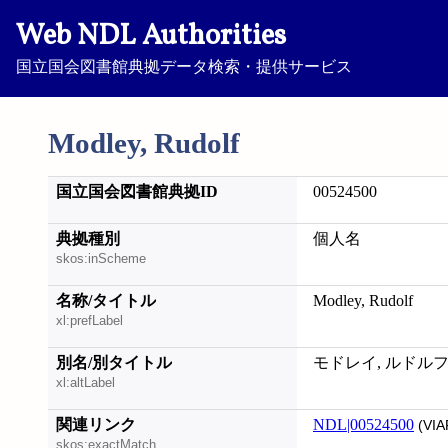
Web NDL Authorities
国立国会図書館典拠データ検索・提供サービス
Modley, Rudolf
国立国会図書館典拠ID
00524500
典拠種別
個人名
skos:inScheme
名称/タイトル
Modley, Rudolf
xl:prefLabel
別名/別タイトル
モドレイ, ルドルフ;
xl:altLabel
関連リンク
NDL|00524500
(VIA
skos:exactMatch