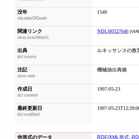
没年
1540
rda:dateOfDeath
関連リンク
NDL|00527046
(VIA
skos:exactMatch
出典
ルネッサンスの教育論
dct:source
注記
機械抽出典拠
skos:note
作成日
1997-05-23
dct:created
最終更新日
1997-05-23T12:29:0
dct:modified
他形式のデータ
RDF/XML形式
,
RD