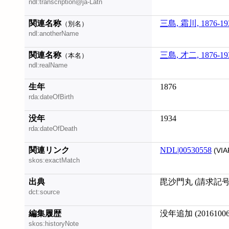
ndl:transcription@ja-Latn
関連名称
三島, 霜川, 1876-19
（別名）
ndl:anotherName
関連名称
三島, 才二, 1876-19
（本名）
ndl:realName
生年
1876
rda:dateOfBirth
没年
1934
rda:dateOfDeath
関連リンク
NDL|00530558
(VIA
skos:exactMatch
出典
毘沙門丸 (請求記号: 
dct:source
編集履歴
没年追加 (20161006
skos:historyNote