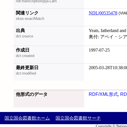
ndl:transcription@ja-Latn
関連リンク
NDL|00535478
(VIA
skos:exactMatch
出典
Yeats, fatherland an
dct:source
奥付: アベイ・シアタ
作成日
1997-07-25
dct:created
最終更新日
2005-03-28T10:38:0
dct:modified
他形式のデータ
RDF/XML形式
,
RD
国立国会図書館ホーム
国立国会図書館サーチ
Copyright © Nationa