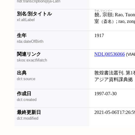
ndl:transcription@ja-Latn
ラオ, ツォンイー
別名/別タイトル
饒, 宗頤
xl:altLabel
室
; rao, zon
（斎名）
生年
1917
rda:dateOfBirth
関連リンク
NDL|00536066
(VIA
skos:exactMatch
出典
敦煌書法叢刊. 第1
dct:source
アジア資料課典拠
作成日
1997-07-30
dct:created
最終更新日
2021-05-06T17:26:5
dct:modified