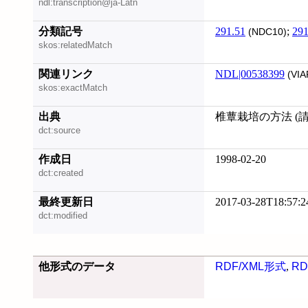
ndl:transcription@ja-Latn
分類記号
291.51
;
291
(NDC10)
skos:relatedMatch
関連リンク
NDL|00538399
(VIA
skos:exactMatch
出典
椎蕈栽培の方法 (請求記
dct:source
作成日
1998-02-20
dct:created
最終更新日
2017-03-28T18:57:2
dct:modified
他形式のデータ
RDF/XML形式
,
RD