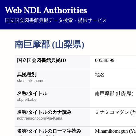
Web NDL Authorities
国立国会図書館典拠データ検索・提供サービス
南巨摩郡 (山梨県)
国立国会図書館典拠ID
00538399
典拠種別
地名
skos:inScheme
名称/タイトル
南巨摩郡 (山梨県)
xl:prefLabel
名称/タイトルのカナ読み
ミナミコマグン (
ndl:transcription@ja-Kana
名称/タイトルのローマ字読み
Minamikomagun (Ya