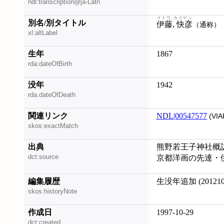
ndl:transcription@ja-Latn
イトウ, カイゲン
別名/別タイトル
伊藤, 快彦
（通称）
xl:altLabel
生年
1867
rda:dateOfBirth
没年
1942
rda:dateOfDeath
関連リンク
NDL|00547577
(VIA
skos:exactMatch
出典
熊野若王子神社概誌 (
dct:source
京都洋画の先達・伊藤
編集履歴
生没年追加 (201210
skos:historyNote
作成日
1997-10-29
dct:created