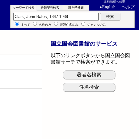
詳細情報へ移動
▸
English
ヘルプ
キーワード検索
分類記号検索
識別子検索
キーワード検索
検索
すべて
名称のみ
普通件名のみ
ジャンルのみ
国立国会図書館のサービス
以下のリンクボタンから国立国会図
書館サーチで検索ができます。
著者名検索
件名検索