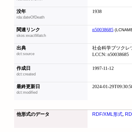
没年
1938
rda:dateOfDeath
関連リンク
n50038685
(LCNAME
skos:exactMatch
出典
社会科学ブツクレツト
dct:source
LCCN: n50038685
作成日
1997-11-12
dct:created
最終更新日
2024-01-29T09:30:5
dct:modified
他形式のデータ
RDF/XML形式
,
RD