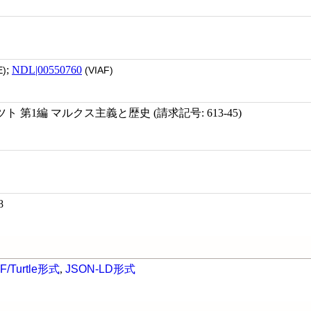
;
NDL|00550760
)
(VIAF)
 第1編 マルクス主義と歴史 (請求記号: 613-45)
8
F/Turtle形式
,
JSON-LD形式