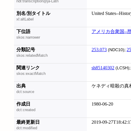
ndl:transcription@ja-Latn
別名/別タイトル
United States--Histo
xl:altLabel
下位語
アメリカ合衆国--歴
skos:narrower
分類記号
253.073
;
25
(NDC10)
skos:relatedMatch
関連リンク
sh85140302
(LCSH)
skos:exactMatch
出典
ケネディ暗殺の真相
dct:source
作成日
1980-06-20
dct:created
最終更新日
2019-09-27T18:42:1
dct:modified