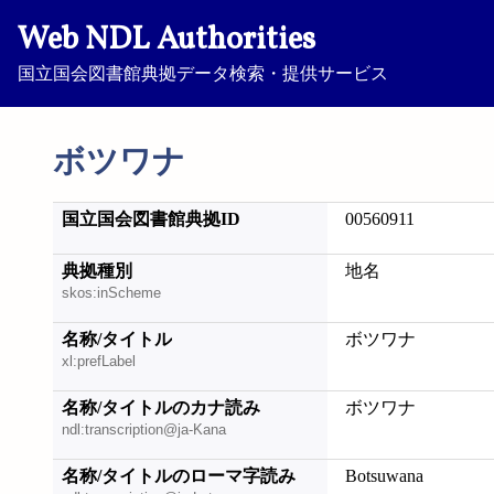
Web NDL Authorities
国立国会図書館典拠データ検索・提供サービス
ボツワナ
国立国会図書館典拠ID
00560911
典拠種別
地名
skos:inScheme
名称/タイトル
ボツワナ
xl:prefLabel
名称/タイトルのカナ読み
ボツワナ
ndl:transcription@ja-Kana
名称/タイトルのローマ字読み
Botsuwana