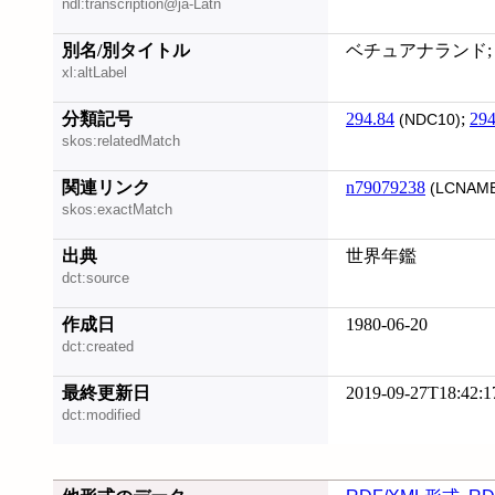
ndl:transcription@ja-Latn
別名/別タイトル
ベチュアナランド; Bo
xl:altLabel
分類記号
294.84
;
294
(NDC10)
skos:relatedMatch
関連リンク
n79079238
(LCNAME
skos:exactMatch
出典
世界年鑑
dct:source
作成日
1980-06-20
dct:created
最終更新日
2019-09-27T18:42:1
dct:modified