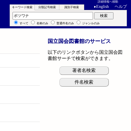
詳細情報へ移動
▸
English
ヘルプ
キーワード検索
分類記号検索
識別子検索
キーワード検索
検索
すべて
名称のみ
普通件名のみ
ジャンルのみ
国立国会図書館のサービス
以下のリンクボタンから国立国会図
書館サーチで検索ができます。
著者名検索
件名検索