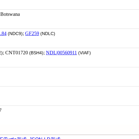
tswana
.84
;
GF259
(NDC9)
(NDLC)
; CNT01720
;
NDL|00560911
)
(BSH4)
(VIAF)
7