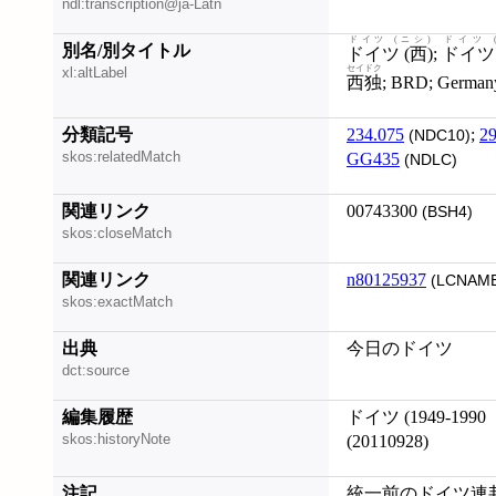
ndl:transcription@ja-Latn
ドイツ (ニシ)
ドイツ (
別名/別タイトル
ドイツ (西)
;
ドイツ 
セイドク
xl:altLabel
西独
; BRD; Ger
分類記号
234.075
;
29
(NDC10)
skos:relatedMatch
GG435
(NDLC)
関連リンク
00743300
(BSH4)
skos:closeMatch
関連リンク
n80125937
(LCNAME
skos:exactMatch
出典
今日のドイツ
dct:source
編集履歴
ドイツ (1949-1
skos:historyNote
(20110928)
注記
統一前のドイツ連邦