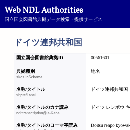
Web NDL Authorities
国立国会図書館典拠データ検索・提供サービス
ドイツ連邦共和国
国立国会図書館典拠ID
00561601
典拠種別
地名
skos:inScheme
名称/タイトル
ドイツ連邦共和国
xl:prefLabel
名称/タイトルのカナ読み
ドイツ レンポウ 
ndl:transcription@ja-Kana
名称/タイトルのローマ字読み
Doitsu renpo kyowa