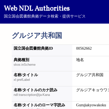
Web NDL Authorities
国立国会図書館典拠データ検索・提供サービス
グルジア共和国
国立国会図書館典拠ID
00562662
典拠種別
地名
skos:inScheme
名称/タイトル
グルジア共和国
xl:prefLabel
名称/タイトルのカナ読み
グルジアキョウワ
ndl:transcription@ja-Kana
名称/タイトルのローマ字読み
Gurujiakyowakoku