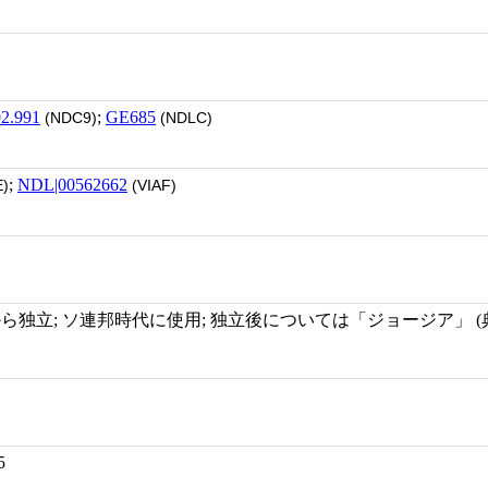
2.991
;
GE685
(NDC9)
(NDLC)
;
NDL|00562662
)
(VIAF)
ら独立; ソ連邦時代に使用; 独立後については「ジョージア」 (典拠ID:
5