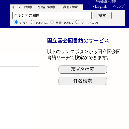
詳細情報へ移動
▸
English
ヘルプ
キーワード検索
分類記号検索
識別子検索
キーワード検索
検索
すべて
名称のみ
普通件名のみ
ジャンルのみ
国立国会図書館のサービス
以下のリンクボタンから国立国会図
書館サーチで検索ができます。
著者名検索
件名検索