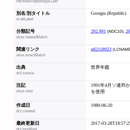
ndl:transcription@ja-Latn
別名/別タイトル
Georgia (Republic)
xl:altLabel
分類記号
292.991
;
29
(NDC10)
skos:relatedMatch
関連リンク
n82118923
(LCNAME
skos:exactMatch
出典
世界年鑑
dct:source
注記
1991年4月ソ連邦か
skos:note
を使用
作成日
1980-06-20
dct:created
最終更新日
2017-03-28T18:57:2
dct:modified