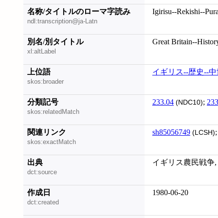
名称/タイトルのローマ字読み
Igirisu--Rekishi--Pur
ndl:transcription@ja-Latn
別名/別タイトル
Great Britain--Histo
xl:altLabel
上位語
イギリス--歴史--
skos:broader
分類記号
233.04
;
233
(NDC10)
skos:relatedMatch
関連リンク
sh85056749
(LCSH)
skos:exactMatch
出典
イギリス農民戦争, 1
dct:source
作成日
1980-06-20
dct:created