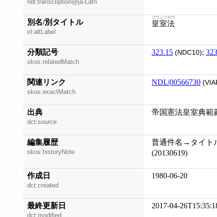
ndl:transcription@ja-Latn
コウシツホウ
別名/別タイトル
皇室法
xl:altLabel
分類記号
323.15
;
323
(NDC10)
skos:relatedMatch
関連リンク
NDL|00566730
(VIA
skos:exactMatch
出典
帝国憲法皇室典範義解
dct:source
編集履歴
普通件名→タイトル件名
skos:historyNote
(20130619)
作成日
1980-06-20
dct:created
最終更新日
2017-04-26T15:35:1
dct:modified