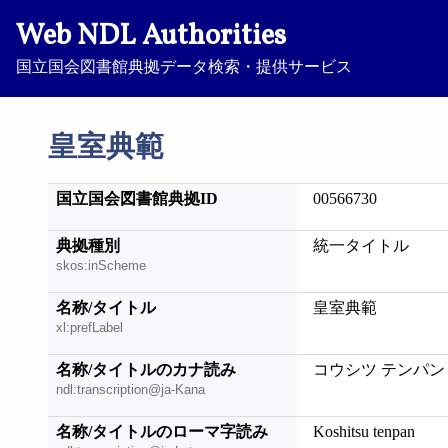
Web NDL Authorities
国立国会図書館典拠データ検索・提供サービス
皇室典範
国立国会図書館典拠ID
00566730
典拠種別
統一タイトル
skos:inScheme
名称/タイトル
皇室典範
xl:prefLabel
名称/タイトルのカナ読み
コウシツ テンパン
ndl:transcription@ja-Kana
名称/タイトルのローマ字読み
Koshitsu tenpan