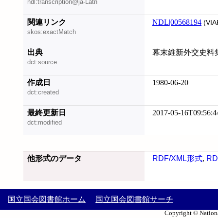
ndl:transcription@ja-Latn
関連リンク
NDL|00568194
(VIA
skos:exactMatch
出典
幕末維新外交史料集成
dct:source
作成日
1980-06-20
dct:created
最終更新日
2017-05-16T09:56:4
dct:modified
他形式のデータ
RDF/XML形式
,
RD
国立国会図書館ホーム
国立国会図書館サーチ
Copyright © Nationa