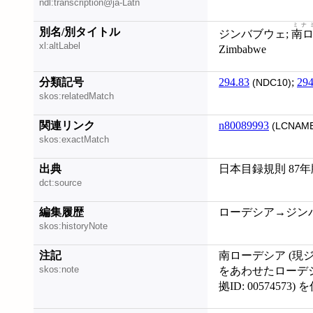
ndl:transcription@ja-Latn
ミナ
別名/別タイトル
ジンバブウェ;
南
xl:altLabel
Zimbabwe
分類記号
294.83
;
294
(NDC10)
skos:relatedMatch
関連リンク
n80089993
(LCNAME
skos:exactMatch
出典
日本目録規則 87
dct:source
編集履歴
ローデシア→ジンバブエ
skos:historyNote
注記
南ローデシア (現ジ
skos:note
をあわせたローデシ
拠ID: 00574573