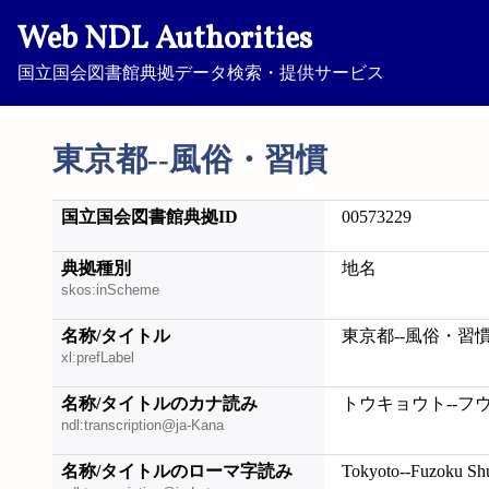
Web NDL Authorities
国立国会図書館典拠データ検索・提供サービス
東京都--風俗・習慣
国立国会図書館典拠ID
00573229
典拠種別
地名
skos:inScheme
名称/タイトル
東京都--風俗・習
xl:prefLabel
名称/タイトルのカナ読み
トウキョウト--フ
ndl:transcription@ja-Kana
名称/タイトルのローマ字読み
Tokyoto--Fuzoku Sh