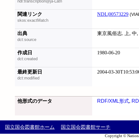
ndl:transcription@ja-Latn
関連リンク
NDL|00573229
(VIA
skos:exactMatch
出典
東京風俗志. 上, 中,
dct:source
作成日
1980-06-20
dct:created
最終更新日
2004-03-30T10:53:0
dct:modified
他形式のデータ
RDF/XML形式
,
RD
国立国会図書館ホーム
国立国会図書館サーチ
Copyright © Nationa