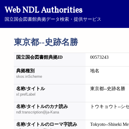
Web NDL Authorities
国立国会図書館典拠データ検索・提供サービス
東京都--史跡名勝
国立国会図書館典拠ID
00573243
典拠種別
地名
skos:inScheme
名称/タイトル
東京都--史跡名勝
xl:prefLabel
名称/タイトルのカナ読み
トウキョウト--シ
ndl:transcription@ja-Kana
名称/タイトルのローマ字読み
Tokyoto--Shiseki Me