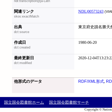
ndl:transcription@ja-Latn
関連リンク
NDL|00573243
(VIA
skos:exactMatch
出典
東京府史蹟名勝天然
dct:source
作成日
1980-06-20
dct:created
最終更新日
2020-12-04T13:23:2
dct:modified
他形式のデータ
RDF/XML形式
,
RD
国立国会図書館ホーム
国立国会図書館サーチ
Copyright © Nationa