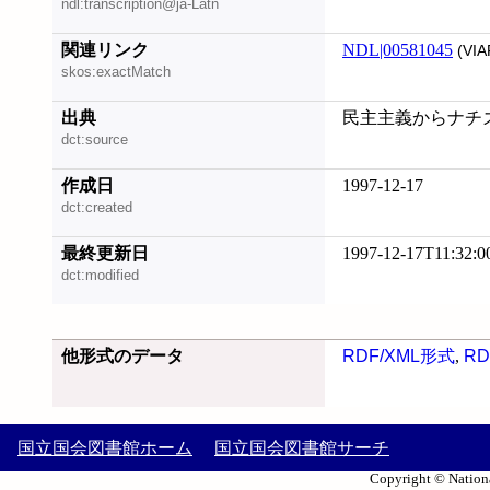
ndl:transcription@ja-Latn
関連リンク
NDL|00581045
(VIA
skos:exactMatch
出典
民主主義からナチズムヘ
dct:source
作成日
1997-12-17
dct:created
最終更新日
1997-12-17T11:32:0
dct:modified
他形式のデータ
RDF/XML形式
,
RD
国立国会図書館ホーム
国立国会図書館サーチ
Copyright © Nationa