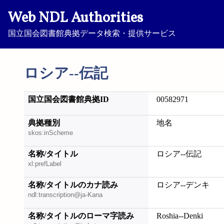
Web NDL Authorities
国立国会図書館典拠データ検索・提供サービス
ロシア--伝記
国立国会図書館典拠ID
00582971
典拠種別
地名
skos:inScheme
名称/タイトル
ロシア--伝記
xl:prefLabel
名称/タイトルのカナ読み
ロシア--デンキ
ndl:transcription@ja-Kana
名称/タイトルのローマ字読み
Roshia--Denki