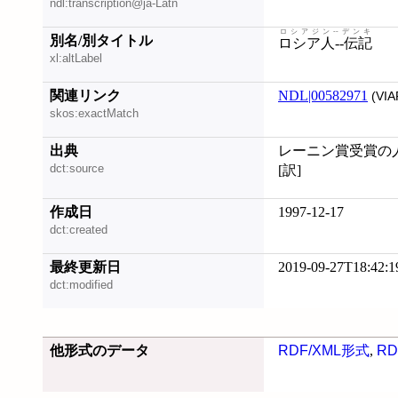
ndl:transcription@ja-Latn
ロシアジン--デンキ
別名/別タイトル
ロシア人--伝記
xl:altLabel
関連リンク
NDL|00582971
(VIA
skos:exactMatch
出典
レーニン賞受賞の人
dct:source
[訳]
作成日
1997-12-17
dct:created
最終更新日
2019-09-27T18:42:1
dct:modified
他形式のデータ
RDF/XML形式
,
RD