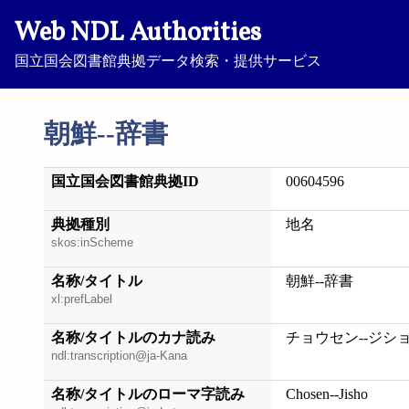
Web NDL Authorities
国立国会図書館典拠データ検索・提供サービス
朝鮮--辞書
国立国会図書館典拠ID
00604596
典拠種別
地名
skos:inScheme
名称/タイトル
朝鮮--辞書
xl:prefLabel
名称/タイトルのカナ読み
チョウセン--ジシ
ndl:transcription@ja-Kana
名称/タイトルのローマ字読み
Chosen--Jisho