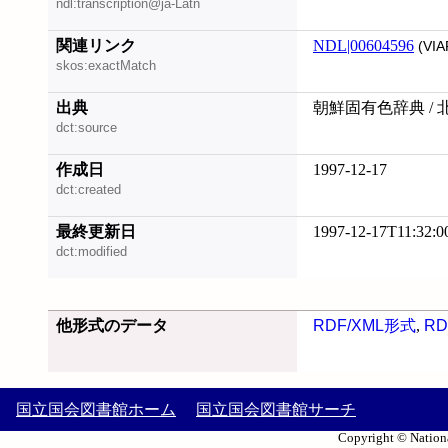
ndl:transcription@ja-Latn
関連リンク
NDL|00604596
(VIA
skos:exactMatch
出典
朝鮮固有色辞典 / 
dct:source
作成日
1997-12-17
dct:created
最終更新日
1997-12-17T11:32:0
dct:modified
他形式のデータ
RDF/XML形式
,
RD
国立国会図書館ホーム
国立国会図書館サーチ
Copyright © Nationa