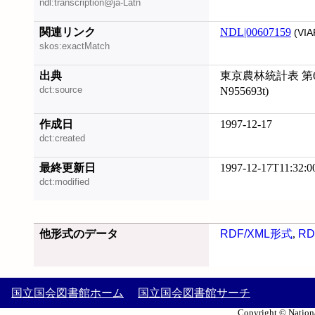
ndl:transcription@ja-Latn
関連リンク
NDL|00607159
(VIA
skos:exactMatch
出典
東京農林統計表 第6-15
dct:source
N955693t)
作成日
1997-12-17
dct:created
最終更新日
1997-12-17T11:32:0
dct:modified
他形式のデータ
RDF/XML形式
,
RD
国立国会図書館ホーム
国立国会図書館サーチ
Copyright © Nationa