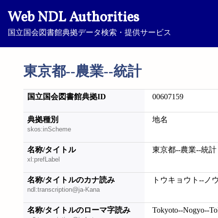
Web NDL Authorities
国立国会図書館典拠データ検索・提供サービス
東京都--農業--統計
国立国会図書館典拠ID
00607159
典拠種別
地名
skos:inScheme
名称/タイトル
東京都--農業--統計
xl:prefLabel
名称/タイトルのカナ読み
トウキョウト--ノ
ndl:transcription@ja-Kana
名称/タイトルのローマ字読み
Tokyoto--Nogyo--To