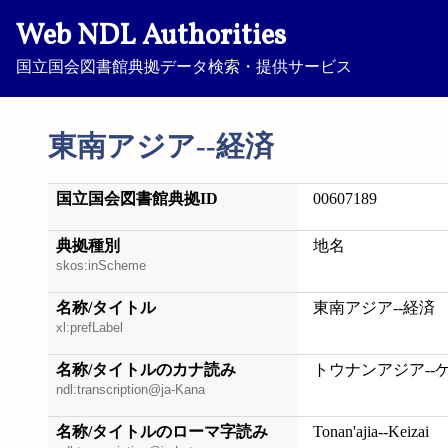
Web NDL Authorities
国立国会図書館典拠データ検索・提供サービス
東南アジア--経済
国立国会図書館典拠ID
00607189
典拠種別
地名
skos:inScheme
名称/タイトル
東南アジア--経済
xl:prefLabel
名称/タイトルのカナ読み
トウナンアジア--
ndl:transcription@ja-Kana
名称/タイトルのローマ字読み
Tonan'ajia--Keizai