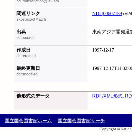
ndl:transcription@ja-Latn
関連リンク
NDL|00607189
(VIA
skos:exactMatch
出典
東南アジア開発選書.
dct:source
作成日
1997-12-17
dct:created
最終更新日
1997-12-17T11:32:0
dct:modified
他形式のデータ
RDF/XML形式
,
RD
国立国会図書館ホーム
国立国会図書館サーチ
Copyright © Nationa