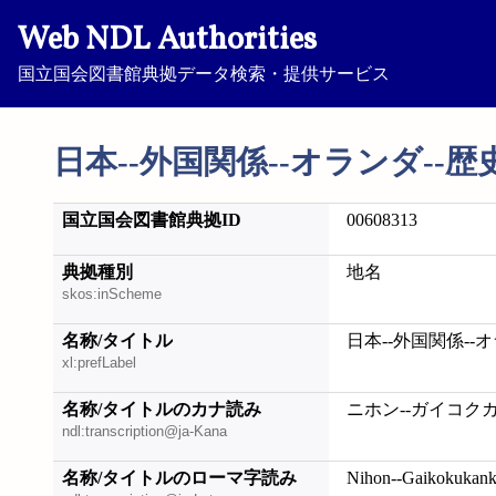
Web NDL Authorities
国立国会図書館典拠データ検索・提供サービス
日本--外国関係--オランダ--歴
国立国会図書館典拠ID
00608313
典拠種別
地名
skos:inScheme
名称/タイトル
日本--外国関係--オ
xl:prefLabel
名称/タイトルのカナ読み
ニホン--ガイコクカ
ndl:transcription@ja-Kana
名称/タイトルのローマ字読み
Nihon--Gaikokukanke