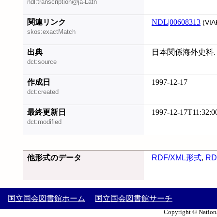
ndl:transcription@ja-Latn
関連リンク
NDL|00608313
(VIA
skos:exactMatch
出典
日本関係海外史料. [
dct:source
作成日
1997-12-17
dct:created
最終更新日
1997-12-17T11:32:0
dct:modified
他形式のデータ
RDF/XML形式
,
RD
国立国会図書館ホーム
国立国会図書館サーチ
Copyright © Nationa