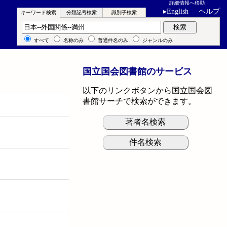
詳細情報へ移動
▸
English
ヘルプ
キーワード検索
分類記号検索
識別子検索
キーワード検索
検索
すべて
名称のみ
普通件名のみ
ジャンルのみ
国立国会図書館のサービス
以下のリンクボタンから国立国会図
書館サーチで検索ができます。
著者名検索
件名検索