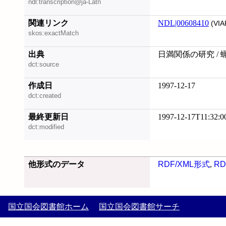
ndl:transcription@ja-Latn
関連リンク
NDL|00608410
(VIA
skos:exactMatch
出典
日満関係の研究 / 
dct:source
作成日
1997-12-17
dct:created
最終更新日
1997-12-17T11:32:0
dct:modified
他形式のデータ
RDF/XML形式
,
RD
国立国会図書館ホーム
国立国会図書館サーチ