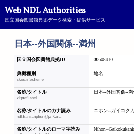
Web NDL Authorities
国立国会図書館典拠データ検索・提供サービス
日本--外国関係--満州
国立国会図書館典拠ID
00608410
典拠種別
地名
skos:inScheme
名称/タイトル
日本--外国関係--
xl:prefLabel
名称/タイトルのカナ読み
ニホン--ガイコク
ndl:transcription@ja-Kana
名称/タイトルのローマ字読み
Nihon--Gaikokukank