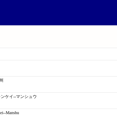
満州
カンケイ--マンシュウ
ei--Manshu