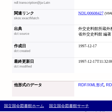
ndl:transcription@ja-Latn
関連リンク
NDL|00608427
(VIA
skos:exactMatch
出典
外交史料館所蔵外務省
dct:source
省外交史料館 編著
作成日
1997-12-17
dct:created
最終更新日
1997-12-17T11:32:0
dct:modified
他形式のデータ
RDF/XML形式
,
RD
国立国会図書館ホーム
国立国会図書館サーチ