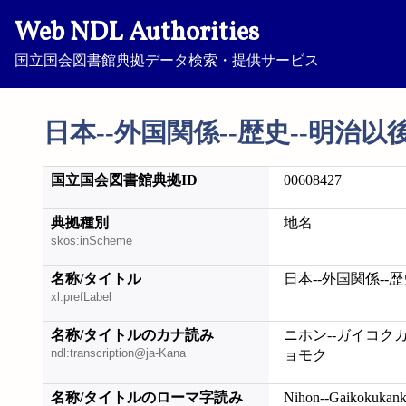
Web NDL Authorities
国立国会図書館典拠データ検索・提供サービス
日本--外国関係--歴史--明治以後
国立国会図書館典拠ID
00608427
典拠種別
地名
skos:inScheme
名称/タイトル
日本--外国関係--歴
xl:prefLabel
名称/タイトルのカナ読み
ニホン--ガイコクカ
ndl:transcription@ja-Kana
ョモク
名称/タイトルのローマ字読み
Nihon--Gaikokukanke