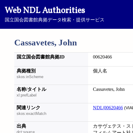
Web NDL Authorities
国立国会図書館典拠データ検索・提供サービス
Cassavetes, John
国立国会図書館典拠ID
00620466
典拠種別
個人名
skos:inScheme
名称/タイトル
Cassavetes, John
xl:prefLabel
関連リンク
NDL|00620466
(VIA
skos:exactMatch
出典
カサヴェテス・スト
dct:source
フィルムアート社 