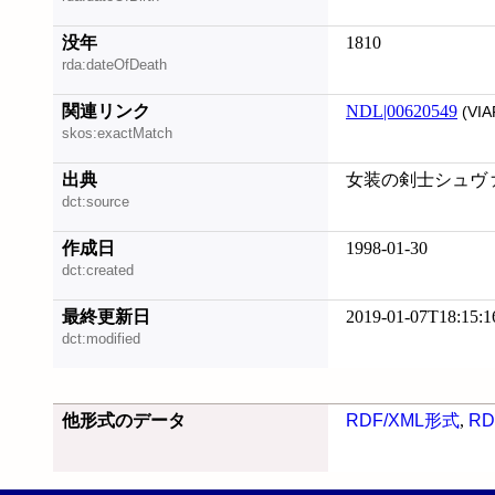
没年
1810
rda:dateOfDeath
関連リンク
NDL|00620549
(VIA
skos:exactMatch
出典
女装の剣士シュヴァ
dct:source
作成日
1998-01-30
dct:created
最終更新日
2019-01-07T18:15:1
dct:modified
他形式のデータ
RDF/XML形式
,
RD