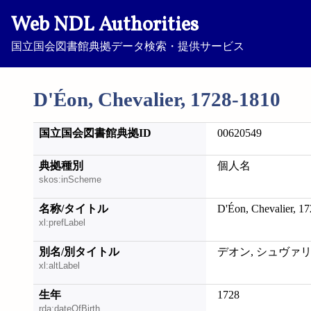
Web NDL Authorities
国立国会図書館典拠データ検索・提供サービス
D'Éon, Chevalier, 1728-1810
国立国会図書館典拠ID
00620549
典拠種別
個人名
skos:inScheme
名称/タイトル
D'Éon, Chevalier, 1
xl:prefLabel
別名/別タイトル
デオン, シュヴァ
xl:altLabel
生年
1728
rda:dateOfBirth