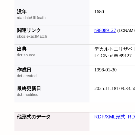
没年
1680
rda:dateOfDeath
関連リンク
n98089127
(LCNAME
skos:exactMatch
出典
デカルトエリザベトへの
dct:source
LCCN: n98089127
作成日
1998-01-30
dct:created
最終更新日
2025-11-18T09:33:5
dct:modified
他形式のデータ
RDF/XML形式
,
RD