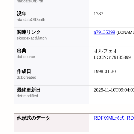
rda:dateOfBirth
没年
1787
rda:dateOfDeath
関連リンク
n79135399
(LCNAME
skos:exactMatch
出典
オルフェオ
dct:source
LCCN: n79135399
作成日
1998-01-30
dct:created
最終更新日
2025-11-10T09:04:0
dct:modified
他形式のデータ
RDF/XML形式
,
RD