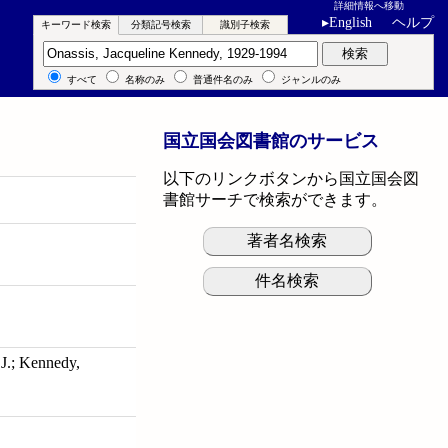
詳細情報へ移動
▸
English
ヘルプ
キーワード検索
分類記号検索
識別子検索
キーワード検索
検索
すべて
名称のみ
普通件名のみ
ジャンルのみ
国立国会図書館のサービス
以下のリンクボタンから国立国会図
書館サーチで検索ができます。
著者名検索
件名検索
ennedy,