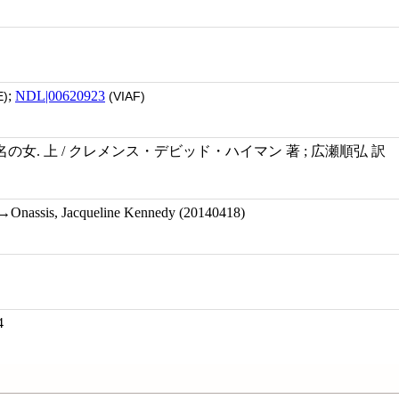
;
NDL|00620923
)
(VIAF)
女. 上 / クレメンス・デビッド・ハイマン 著 ; 広瀬順弘 訳
→Onassis, Jacqueline Kennedy (20140418)
4