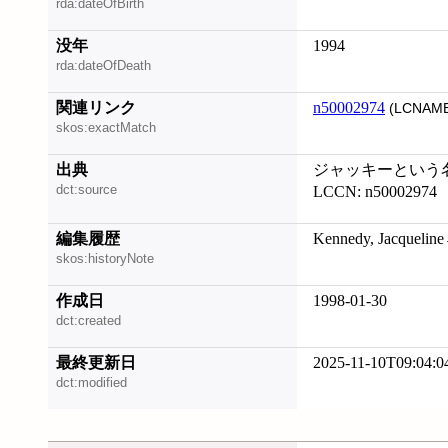
rda:dateOfBirth
没年
1994
rda:dateOfDeath
関連リンク
n50002974
(LCNAME
skos:exactMatch
出典
ジャッキーという名の
dct:source
LCCN: n50002974
編集履歴
Kennedy, Jacqueline
skos:historyNote
作成日
1998-01-30
dct:created
最終更新日
2025-11-10T09:04:0
dct:modified