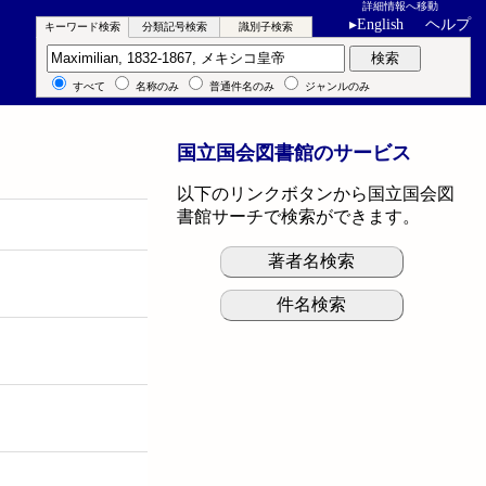
詳細情報へ移動
▸
English
ヘルプ
キーワード検索
分類記号検索
識別子検索
キーワード検索
検索
すべて
名称のみ
普通件名のみ
ジャンルのみ
国立国会図書館のサービス
以下のリンクボタンから国立国会図
書館サーチで検索ができます。
著者名検索
件名検索