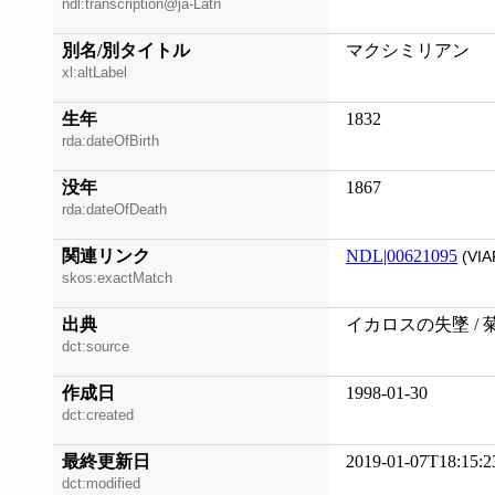
ndl:transcription@ja-Latn
別名/別タイトル
マクシミリアン
xl:altLabel
生年
1832
rda:dateOfBirth
没年
1867
rda:dateOfDeath
関連リンク
NDL|00621095
(VIA
skos:exactMatch
出典
イカロスの失墜 / 
dct:source
作成日
1998-01-30
dct:created
最終更新日
2019-01-07T18:15:2
dct:modified