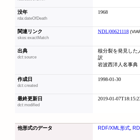
没年
1968
rda:dateOfDeath
関連リンク
NDL|00621118
(VIA
skos:exactMatch
出典
核分裂を発見した人 
dct:source
訳
岩波西洋人名事典
作成日
1998-01-30
dct:created
最終更新日
2019-01-07T18:15:2
dct:modified
他形式のデータ
RDF/XML形式
,
RD