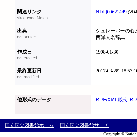
関連リンク
NDL|00621449
(VIA
skos:exactMatch
出典
シュレーバーの心身
dct:source
西洋人名辞典
作成日
1998-01-30
dct:created
最終更新日
2017-03-28T18:57:1
dct:modified
他形式のデータ
RDF/XML形式
,
RD
国立国会図書館ホーム
国立国会図書館サーチ
Copyright © Nationa