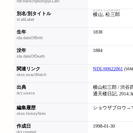
ndl:transcription@ja-Latn
ヨコヤマ, ショウザブロウ
別名/別タイトル
横山, 松三郎
xl:altLabel
生年
1838
rda:dateOfBirth
没年
1884
rda:dateOfDeath
関連リンク
NDL|00622061
(VIA
skos:exactMatch
出典
横山松三郎 / 渋谷
dct:source
通天楼日記, 2014.3
編集履歴
ショウザブロウ→マツサ
skos:historyNote
作成日
1998-01-30
dct:created