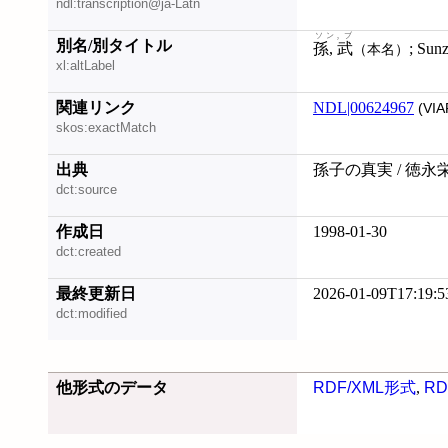
ndl:transcription@ja-Latn
ソン, ブ
別名/別タイトル
孫, 武
（本名）
xl:altLabel
関連リンク
NDL|00624967
(VIA
skos:exactMatch
出典
孫子の真実 / 徳永
dct:source
作成日
1998-01-30
dct:created
最終更新日
2026-01-09T17:19:5
dct:modified
他形式のデータ
RDF/XML形式
,
RD