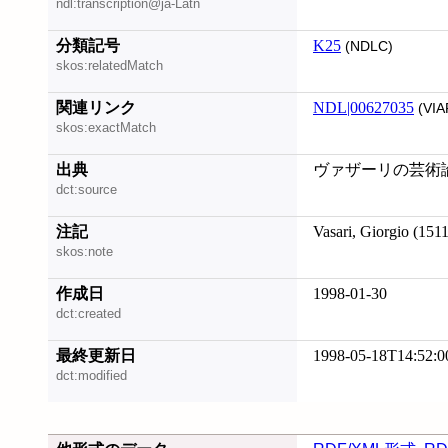
ndl:transcription@ja-Latn
分類記号
K25
(NDLC)
skos:relatedMatch
関連リンク
NDL|00627035
(VIA
skos:exactMatch
出典
ヴァザーリの芸術論
dct:source
注記
Vasari, Giorgio (
skos:note
作成日
1998-01-30
dct:created
最終更新日
1998-05-18T14:52:0
dct:modified