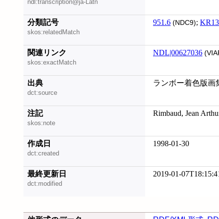
ndl:transcription@ja-Latn
分類記号
951.6
;
KR13
(NDC9)
skos:relatedMatch
関連リンク
NDL|00627036
(VIA
skos:exactMatch
出典
ランボー着色版画集私
dct:source
注記
Rimbaud, Jean Ar
skos:note
作成日
1998-01-30
dct:created
最終更新日
2019-01-07T18:15:4
dct:modified